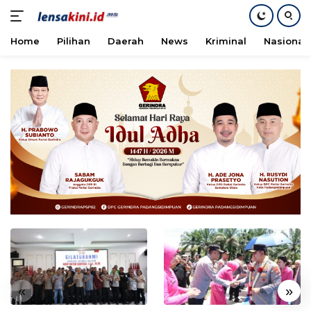
Home
Pilihan
Daerah
News
Kriminal
Nasional
Langsung
ke
konten
«
»