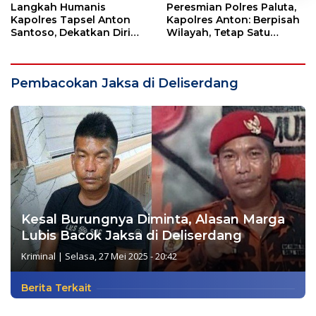
Langkah Humanis
Peresmian Polres Paluta,
Kapolres Tapsel Anton
Kapolres Anton: Berpisah
Santoso, Dekatkan Diri
Wilayah, Tetap Satu
dengan Insan Pers
Tujuan Melayani
Masyarakat
Pembacokan Jaksa di Deliserdang
Kesal Burungnya Diminta, Alasan Marga
Lubis Bacok Jaksa di Deliserdang
Kriminal
|
Selasa, 27 Mei 2025 - 20:42
Berita Terkait