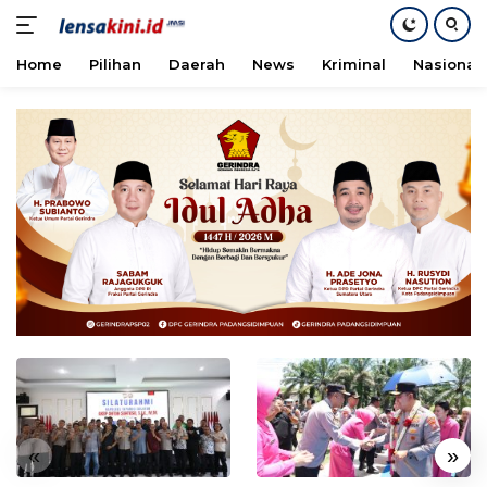
Home
Pilihan
Daerah
News
Kriminal
Nasional
Langsung
ke
konten
«
»