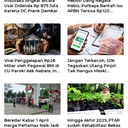
Indosaku Angkat Bicara
Heboh Uang Negara
Usai Didenda Rp 875 Juta
Habis, Purbaya Bantah Isu
Karena DC Prank Damkar
APBN Tersisa Rp120
Triliun
Viral Penggelapan Rp28
Jangan Terkecoh, OJK
Miliar oleh Pegawai BNI di
Tegaskan Utang Pinjol
CU Paroki Aek Nabara, Ini
Tak Hangus Meski
Cara Kerja Credit Union
Menunggak Lebih dari 90
Sebenarnya
Hari
Beredar Kabar 1 April
Hingga Akhir 2025, PTAR
Harga Pertamax Naik Jadi
sudah Rehabilitasi Bekas