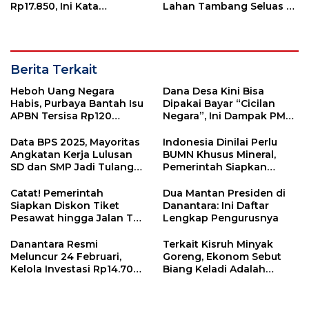
Rp17.850, Ini Kata
Lahan Tambang Seluas 50
Pertamina
Hektar
Berita Terkait
Heboh Uang Negara
Dana Desa Kini Bisa
Habis, Purbaya Bantah Isu
Dipakai Bayar “Cicilan
APBN Tersisa Rp120
Negara”, Ini Dampak PMK
Triliun
15/2026
Data BPS 2025, Mayoritas
Indonesia Dinilai Perlu
Angkatan Kerja Lulusan
BUMN Khusus Mineral,
SD dan SMP Jadi Tulang
Pemerintah Siapkan
Punggung Ekonomi
Perminas
Nasional
Catat! Pemerintah
Dua Mantan Presiden di
Siapkan Diskon Tiket
Danantara: Ini Daftar
Pesawat hingga Jalan Tol
Lengkap Pengurusnya
Jelang Lebaran
Danantara Resmi
Terkait Kisruh Minyak
Meluncur 24 Februari,
Goreng, Ekonom Sebut
Kelola Investasi Rp14.700
Biang Keladi Adalah
T
Pemerintah