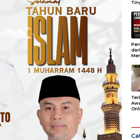
Tin
Wak
Per
dar
Men
Kem
dar
Ter
Awa
Onli
Men
Ber
Cat