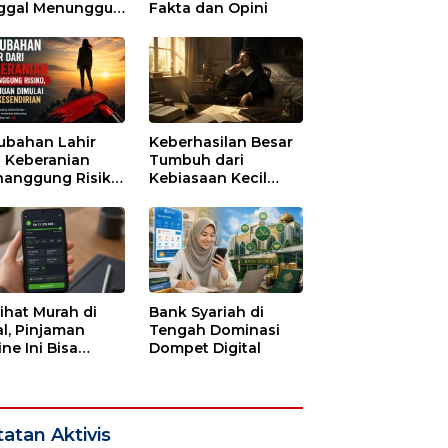
ggal Menunggu
Fakta dan Opini
tu untuk Runtuh
ubahan Lahir
Keberhasilan Besar
i Keberanian
Tumbuh dari
anggung Risiko,
Kebiasaan Kecil
ajuan Dimulai
yang Dijalani
i Kesendirian
dengan Sabar
lihat Murah di
Bank Syariah di
l, Pinjaman
Tengah Dominasi
ne Ini Bisa
Dompet Digital
guras Gaji
bulan-bulan
atan Aktivis