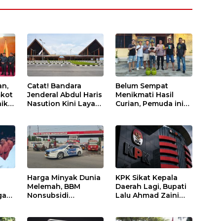
an,
Catat! Bandara
Belum Sempat
kot
Jenderal Abdul Haris
Menikmati Hasil
iki
Nasution Kini Layani
Curian, Pemuda ini
Penerbangan ke
Keburu Diangkut
PBD
Kualanamu Tiga Kali
Polisi
Sepekan
Harga Minyak Dunia
KPK Sikat Kepala
Melemah, BBM
Daerah Lagi, Bupati
ga
Nonsubsidi
Lalu Ahmad Zaini
Berpeluang Turun
Terjaring OTT
ngka