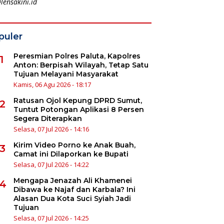
lensakini.id
puler
Peresmian Polres Paluta, Kapolres
1
Anton: Berpisah Wilayah, Tetap Satu
Tujuan Melayani Masyarakat
Kamis, 06 Agu 2026 - 18:17
Ratusan Ojol Kepung DPRD Sumut,
2
Tuntut Potongan Aplikasi 8 Persen
Segera Diterapkan
Selasa, 07 Jul 2026 - 14:16
Kirim Video Porno ke Anak Buah,
3
Camat ini Dilaporkan ke Bupati
Selasa, 07 Jul 2026 - 14:22
Mengapa Jenazah Ali Khamenei
4
Dibawa ke Najaf dan Karbala? Ini
Alasan Dua Kota Suci Syiah Jadi
Tujuan
Selasa, 07 Jul 2026 - 14:25