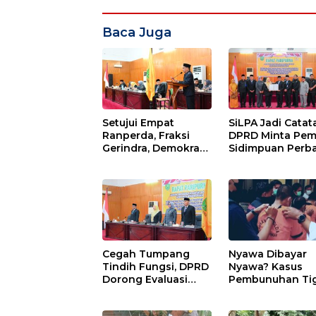
Baca Juga
Setujui Empat
SiLPA Jadi Catat
Ranperda, Fraksi
DPRD Minta Pem
Gerindra, Demokrat,
Sidimpuan Perba
Perindo Beri
Kualitas
Masukan untuk
Perencanaan A
Pemko Sidimpuan
Cegah Tumpang
Nyawa Dibayar
Tindih Fungsi, DPRD
Nyawa? Kasus
Dorong Evaluasi
Pembunuhan Ti
Menyeluruh Struktur
Polisi Katingan,
OPD Sidimpuan
Sembilan Tersa