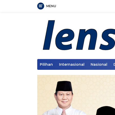
MENU
Langsung
ke
konten
Pilihan
Internasional
Nasional