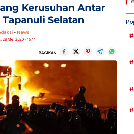
@
lang Kerusuhan Antar
Tapanuli Selatan
Po
edaksi
-
News
#
, 28 Mei 2020 - 16:11
BAGIKAN
#
#
#