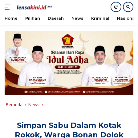
Home
Pilihan
Daerah
News
Kriminal
Nasional
Langsung
ke
konten
Beranda
News
Simpan Sabu Dalam Kotak
Rokok, Warga Bonan Dolok