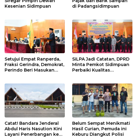
Siregar Pimpin Dewan
Pajak dan Bank Sampah
Kesenian Sidimpuan
di Padangsidimpuan
Setujui Empat Ranperda,
SiLPA Jadi Catatan, DPRD
Fraksi Gerindra, Demokrat,
Minta Pemkot Sidimpuan
Perindo Beri Masukan
Perbaiki Kualitas
untuk Pemko Sidimpuan
Perencanaan APBD
Catat! Bandara Jenderal
Belum Sempat Menikmati
Abdul Haris Nasution Kini
Hasil Curian, Pemuda ini
Layani Penerbangan ke
Keburu Diangkut Polisi