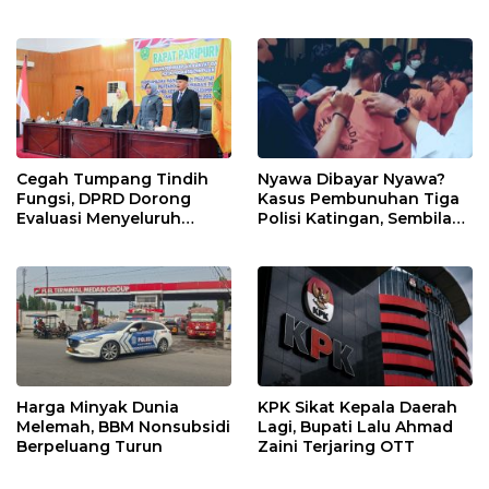
Kualanamu Tiga Kali
Sepekan
Cegah Tumpang Tindih
Nyawa Dibayar Nyawa?
Fungsi, DPRD Dorong
Kasus Pembunuhan Tiga
Evaluasi Menyeluruh
Polisi Katingan, Sembilan
Struktur OPD Sidimpuan
Tersangka Terancam
Hukuman Mati
Harga Minyak Dunia
KPK Sikat Kepala Daerah
Melemah, BBM Nonsubsidi
Lagi, Bupati Lalu Ahmad
Berpeluang Turun
Zaini Terjaring OTT