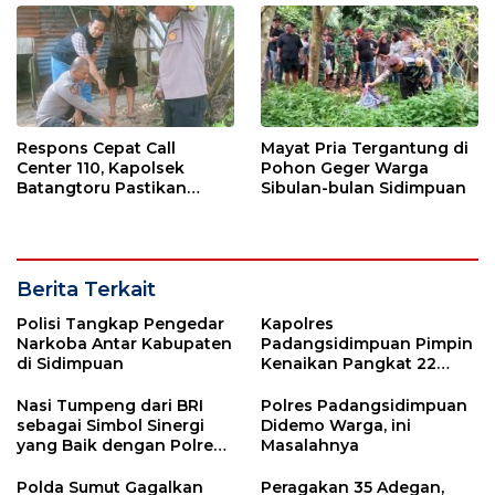
Respons Cepat Call
Mayat Pria Tergantung di
Center 110, Kapolsek
Pohon Geger Warga
Batangtoru Pastikan
Sibulan-bulan Sidimpuan
Aduan Warga
Ditindaklanjuti
Berita Terkait
Polisi Tangkap Pengedar
Kapolres
Narkoba Antar Kabupaten
Padangsidimpuan Pimpin
di Sidimpuan
Kenaikan Pangkat 22
Personel, ini Daftarnya
Nasi Tumpeng dari BRI
Polres Padangsidimpuan
sebagai Simbol Sinergi
Didemo Warga, ini
yang Baik dengan Polres
Masalahnya
Sidimpuan
Polda Sumut Gagalkan
Peragakan 35 Adegan,