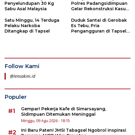
Penyelundupan 30 Kg
Polres Padangsidimpuan
Sabu Asal Malaysia
Gelar Rekonstruksi Kasus
Pemerkosaan
Satu Minggu, 14 Terduga
Duduk Santai di Gerobak
Pelaku Narkoba
Es Tebu, Pria
Ditangkap di Tapsel
Pengangguran di Tapsel
Diciduk Polisi Saat Bawa
Sabu
Follow Kami
@lensakini.id
Populer
Gempar! Pekerja Kafe di Simarsayang,
#1
Sidimpuan Ditemukan Meninggal
Minggu, 09 Agu 2026 - 18:15
Ini Baru Paten! JMSI Tabagsel Ngobrol Inspirasi
#2