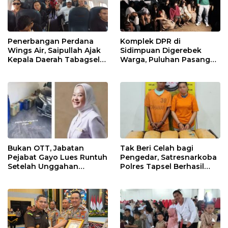
Penerbangan Perdana
Komplek DPR di
Wings Air, Saipullah Ajak
Sidimpuan Digerebek
Kepala Daerah Tabagsel
Warga, Puluhan Pasangan
Jaga Keberlanjutan Rute
di Luar Nikah Terjaring
Bukan OTT, Jabatan
Tak Beri Celah bagi
Pejabat Gayo Lues Runtuh
Pengedar, Satresnarkoba
Setelah Unggahan
Polres Tapsel Berhasil
Putrinya Viral
Amankan 5 Kilogram
Ganja