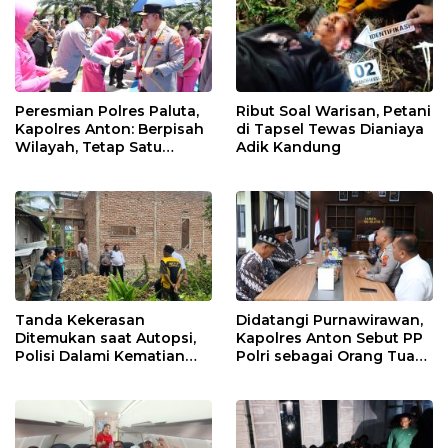
Peresmian Polres Paluta,
Ribut Soal Warisan, Petani
Kapolres Anton: Berpisah
di Tapsel Tewas Dianiaya
Wilayah, Tetap Satu
Adik Kandung
Tujuan Melayani
Masyarakat
Tanda Kekerasan
Didatangi Purnawirawan,
Ditemukan saat Autopsi,
Kapolres Anton Sebut PP
Polisi Dalami Kematian
Polri sebagai Orang Tua
Anak dalam Sumur di
dan Teladan Pengabdian
Tapsel