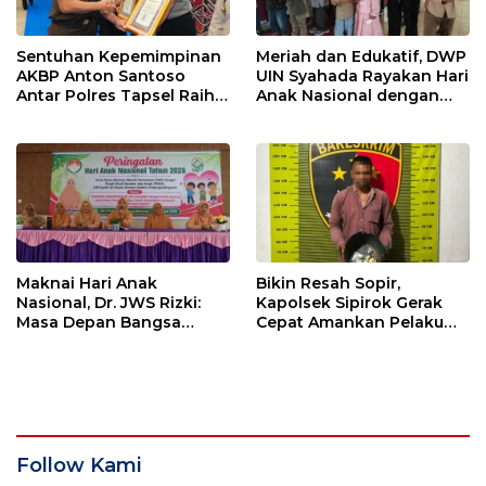
Sentuhan Kepemimpinan
Meriah dan Edukatif, DWP
AKBP Anton Santoso
UIN Syahada Rayakan Hari
Antar Polres Tapsel Raih
Anak Nasional dengan
Predikat Pelayanan Prima
Aneka Lomba dan Bazar
Maknai Hari Anak
Bikin Resah Sopir,
Nasional, Dr. JWS Rizki:
Kapolsek Sipirok Gerak
Masa Depan Bangsa
Cepat Amankan Pelaku
Berawal dari Keluarga
Pungli
Follow Kami