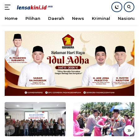
Home
Pilihan
Daerah
News
Kriminal
Nasional
Langsung
ke
konten
«
»