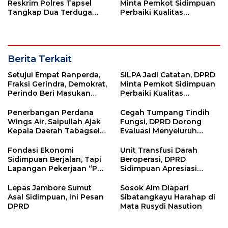
Reskrim Polres Tapsel
Minta Pemkot Sidimpuan
Tangkap Dua Terduga
Perbaiki Kualitas
Pelaku Pencurian Motor
Perencanaan APBD
Berita Terkait
Setujui Empat Ranperda,
SiLPA Jadi Catatan, DPRD
Fraksi Gerindra, Demokrat,
Minta Pemkot Sidimpuan
Perindo Beri Masukan
Perbaiki Kualitas
untuk Pemko Sidimpuan
Perencanaan APBD
Penerbangan Perdana
Cegah Tumpang Tindih
Wings Air, Saipullah Ajak
Fungsi, DPRD Dorong
Kepala Daerah Tabagsel
Evaluasi Menyeluruh
Jaga Keberlanjutan Rute
Struktur OPD Sidimpuan
Fondasi Ekonomi
Unit Transfusi Darah
Sidimpuan Berjalan, Tapi
Beroperasi, DPRD
Lapangan Pekerjaan “PR”
Sidimpuan Apresiasi
Utama
Komitmen Pemko Perkuat
Layanan Kesehatan
Lepas Jambore Sumut
Sosok Alm Diapari
Asal Sidimpuan, Ini Pesan
Sibatangkayu Harahap di
DPRD
Mata Rusydi Nasution