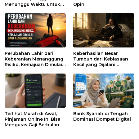
Menunggu Waktu untuk
Opini
Runtuh
Perubahan Lahir dari
Keberhasilan Besar
Keberanian Menanggung
Tumbuh dari Kebiasaan
Risiko, Kemajuan Dimulai
Kecil yang Dijalani
dari Kesendirian
dengan Sabar
Terlihat Murah di Awal,
Bank Syariah di Tengah
Pinjaman Online Ini Bisa
Dominasi Dompet Digital
Menguras Gaji Berbulan-
bulan