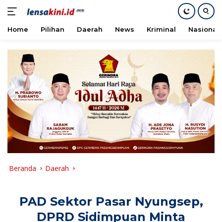
Home
Pilihan
Daerah
News
Kriminal
Nasional
Langsung
ke
konten
Beranda
Daerah
PAD Sektor Pasar Nyungsep,
DPRD Sidimpuan Minta