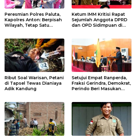
Peresmian Polres Paluta,
Ketum IMM Kritisi Rapat
Kapolres Anton: Berpisah
Sejumlah Anggota DPRD
Wilayah, Tetap Satu
dan OPD Sidimpuan di
Tujuan Melayani
Medan
Masyarakat
Ribut Soal Warisan, Petani
Setujui Empat Ranperda,
di Tapsel Tewas Dianiaya
Fraksi Gerindra, Demokrat,
Adik Kandung
Perindo Beri Masukan
untuk Pemko Sidimpuan