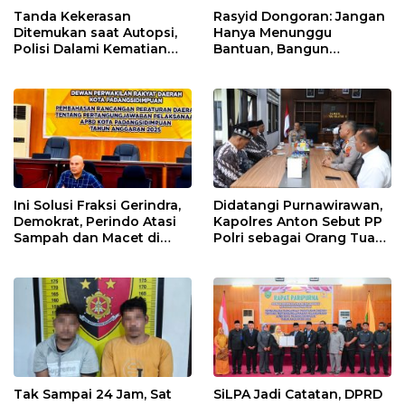
Tanda Kekerasan
Rasyid Dongoran: Jangan
Ditemukan saat Autopsi,
Hanya Menunggu
Polisi Dalami Kematian
Bantuan, Bangun
Anak dalam Sumur di
Pertanian Lewat Kerja
Tapsel
Sendiri
Ini Solusi Fraksi Gerindra,
Didatangi Purnawirawan,
Demokrat, Perindo Atasi
Kapolres Anton Sebut PP
Sampah dan Macet di
Polri sebagai Orang Tua
Padangsidimpuan
dan Teladan Pengabdian
Tak Sampai 24 Jam, Sat
SiLPA Jadi Catatan, DPRD