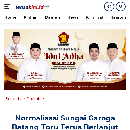
Home
Pilihan
Daerah
News
Kriminal
Nasional
Langsung
ke
konten
Beranda
Daerah
Normalisasi Sungai Garoga
Batang Toru Terus Berlanjut