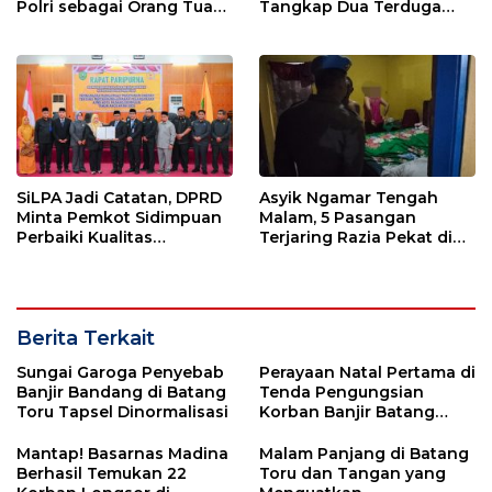
Polri sebagai Orang Tua
Tangkap Dua Terduga
dan Teladan Pengabdian
Pelaku Pencurian Motor
SiLPA Jadi Catatan, DPRD
Asyik Ngamar Tengah
Minta Pemkot Sidimpuan
Malam, 5 Pasangan
Perbaiki Kualitas
Terjaring Razia Pekat di
Perencanaan APBD
Padang Lawas
Berita Terkait
Sungai Garoga Penyebab
Perayaan Natal Pertama di
Banjir Bandang di Batang
Tenda Pengungsian
Toru Tapsel Dinormalisasi
Korban Banjir Batang
Toru Tanpa Sosok Ibu
Mantap! Basarnas Madina
Malam Panjang di Batang
Berhasil Temukan 22
Toru dan Tangan yang