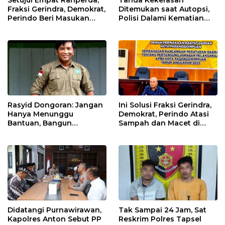
Fraksi Gerindra, Demokrat,
Ditemukan saat Autopsi,
Perindo Beri Masukan
Polisi Dalami Kematian
untuk Pemko Sidimpuan
Anak dalam Sumur di
Tapsel
Rasyid Dongoran: Jangan
Ini Solusi Fraksi Gerindra,
Hanya Menunggu
Demokrat, Perindo Atasi
Bantuan, Bangun
Sampah dan Macet di
Pertanian Lewat Kerja
Padangsidimpuan
Sendiri
Didatangi Purnawirawan,
Tak Sampai 24 Jam, Sat
Kapolres Anton Sebut PP
Reskrim Polres Tapsel