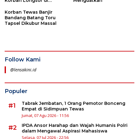
Korban Longsor di
Menguatkan
Kampung Durian
Sangkunur Tapsel
Korban Tewas Banjir
Bandang Batang Toru
Tapsel Dikubur Massal
Follow Kami
@lensakini.id
Populer
Tabrak Jembatan, 1 Orang Pemotor Bonceng
#1
Empat di Sidimpuan Tewas
Jumat, 07 Agu 2026 - 11:56
IPDA Ansor Harahap dan Wajah Humanis Polri
#2
dalam Mengawal Aspirasi Mahasiswa
Selasa, 07 Jul 2026 - 22:56