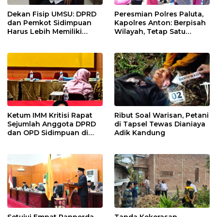
Dekan Fisip UMSU: DPRD
Peresmian Polres Paluta,
dan Pemkot Sidimpuan
Kapolres Anton: Berpisah
Harus Lebih Memiliki
Wilayah, Tetap Satu
Empati Kepada Rakyat
Tujuan Melayani
Masyarakat
Ketum IMM Kritisi Rapat
Ribut Soal Warisan, Petani
Sejumlah Anggota DPRD
di Tapsel Tewas Dianiaya
dan OPD Sidimpuan di
Adik Kandung
Medan
Setujui Empat Ranperda,
Tanda Kekerasan