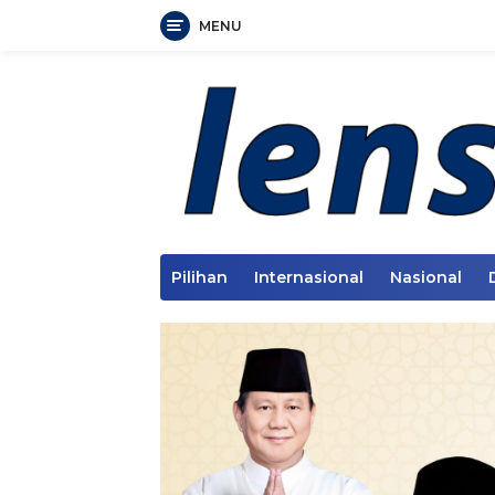
MENU
Langsung
ke
konten
Pilihan
Internasional
Nasional