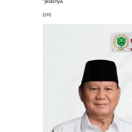
“jelasnya.
(zn)