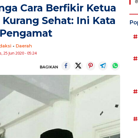
@
nga Cara Berfikir Ketua
urang Sehat: Ini Kata
Po
 Pengamat
#
daksi
-
Daerah
, 25 Jun 2020 - 05:24
#
BAGIKAN
#
#