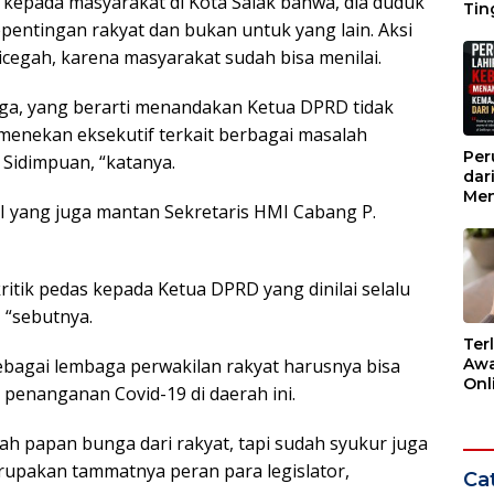
kepada masyarakat di Kota Salak bahwa, dia duduk
Tin
entingan rakyat dan bukan untuk yang lain. Aksi
Wak
icegah, karena masyarakat sudah bisa menilai.
nga, yang berarti menandakan Ketua DPRD tidak
nekan eksekutif terkait berbagai masalah
Per
Sidimpuan, “katanya.
dar
Men
 yang juga mantan Sekretaris HMI Cabang P.
Kem
dar
ritik pedas kepada Ketua DPRD yang dinilai selalu
 “sebutnya.
Ter
Awa
agai lembaga perwakilan rakyat harusnya bisa
Onli
 penanganan Covid-19 di daerah ini.
Men
Ber
iah papan bunga dari rakyat, tapi sudah syukur juga
merupakan tammatnya peran para legislator,
Cat