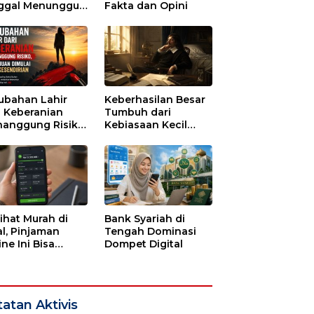
ggal Menunggu
Fakta dan Opini
tu untuk Runtuh
ubahan Lahir
Keberhasilan Besar
i Keberanian
Tumbuh dari
anggung Risiko,
Kebiasaan Kecil
ajuan Dimulai
yang Dijalani
i Kesendirian
dengan Sabar
lihat Murah di
Bank Syariah di
l, Pinjaman
Tengah Dominasi
ne Ini Bisa
Dompet Digital
guras Gaji
bulan-bulan
atan Aktivis