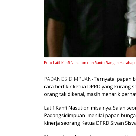
Poto Latif Kahfi Nasution dan Ranto Bangun Harahap
PADANGSIDIMPUAN
-Ternyata, papan b
cara berfikir ketua DPRD yang kurang s
orang tak dikenal, masih menarik perhat
Latif Kahfi Nasution misalnya. Salah seo
Padangsidimpuan menilai papan bunga 
kinerja seorang Ketua DPRD Siwan Siswat