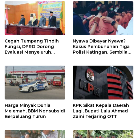
Cegah Tumpang Tindih
Nyawa Dibayar Nyawa?
Fungsi, DPRD Dorong
Kasus Pembunuhan Tiga
Evaluasi Menyeluruh
Polisi Katingan, Sembilan
Struktur OPD Sidimpuan
Tersangka Terancam
Hukuman Mati
Harga Minyak Dunia
KPK Sikat Kepala Daerah
Melemah, BBM Nonsubsidi
Lagi, Bupati Lalu Ahmad
Berpeluang Turun
Zaini Terjaring OTT