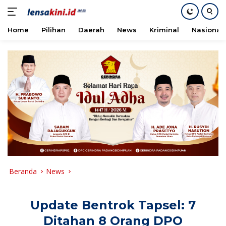
Home
Pilihan
Daerah
News
Kriminal
Nasional
Langsung
ke
konten
Beranda
News
Update Bentrok Tapsel: 7
Ditahan 8 Orang DPO