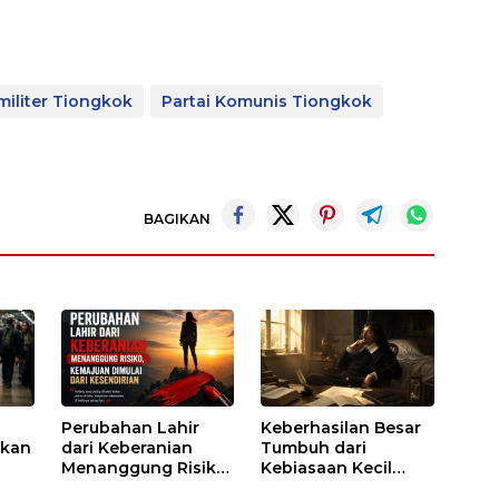
militer Tiongkok
Partai Komunis Tiongkok
BAGIKAN
Perubahan Lahir
Keberhasilan Besar
akan
dari Keberanian
Tumbuh dari
Menanggung Risiko,
Kebiasaan Kecil
Kemajuan Dimulai
yang Dijalani