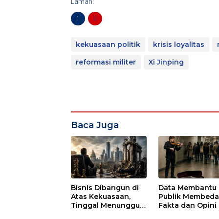
Laman:
1
2
kekuasaan politik
krisis loyalitas
reformasi militer
Xi Jinping
Baca Juga
Bisnis Dibangun di
Data Membantu
Atas Kekuasaan,
Publik Membed
Tinggal Menunggu
Fakta dan Opini
Waktu untuk Runtuh