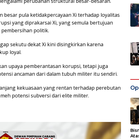
 mengalami perubahan struktural besar-besaran.
n besar pula ketidakpercayaan Xi terhadap loyalitas
upsi yang diprakarsai Xi, yang semula bertujuan
 pembersihan politik.
ap sekutu dekat Xi kini disingkirkan karena
up loyal.
an upaya pemberantasan korupsi, tetapi juga
nsi ancaman dari dalam tubuh militer itu sendiri.
anjang kekuasaan yang rentan terhadap perebutan
Opi
h potensi subversi dari elite militer.
Bis
Ata