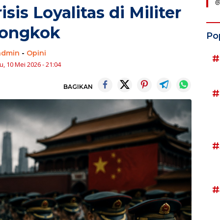
@
sis Loyalitas di Militer
iongkok
Po
admin
-
Opini
#
, 10 Mei 2026 - 21:04
BAGIKAN
#
#
#