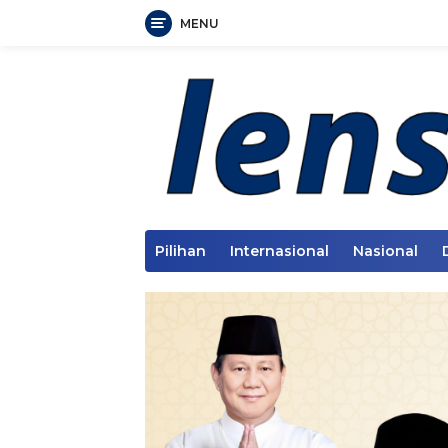
MENU
Langsung
ke
konten
Pilihan
Internasional
Nasional