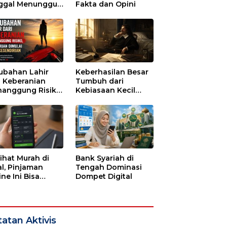
ggal Menunggu
Fakta dan Opini
tu untuk Runtuh
ubahan Lahir
Keberhasilan Besar
i Keberanian
Tumbuh dari
anggung Risiko,
Kebiasaan Kecil
ajuan Dimulai
yang Dijalani
i Kesendirian
dengan Sabar
lihat Murah di
Bank Syariah di
l, Pinjaman
Tengah Dominasi
ne Ini Bisa
Dompet Digital
guras Gaji
bulan-bulan
atan Aktivis