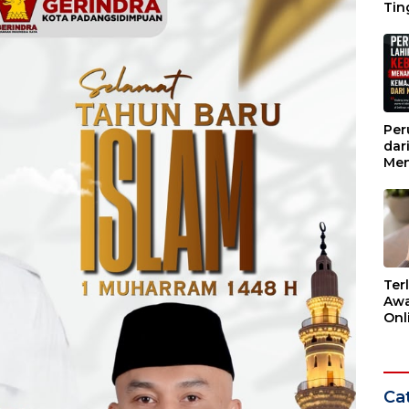
Tin
Wak
Per
dar
Men
Kem
dar
Ter
Awa
Onli
Men
Ber
Cat