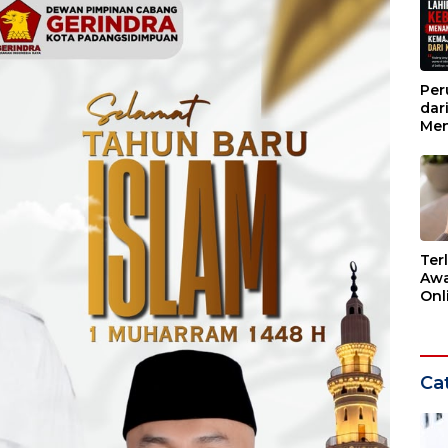
Per
dar
Men
Kem
dar
Ter
Awa
Onli
Men
Ber
Cat