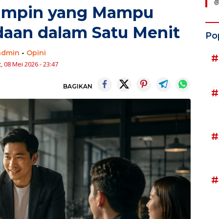
@
impin yang Mampu
aan dalam Satu Menit
Po
admin
-
Opini
#
, 08 Mei 2026 - 23:47
BAGIKAN
#
#
#