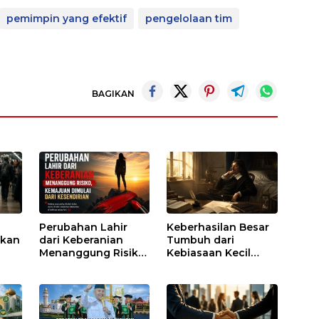
pemimpin yang efektif
pengelolaan tim
BAGIKAN
Perubahan Lahir
Keberhasilan Besar
akan
dari Keberanian
Tumbuh dari
Menanggung Risiko,
Kebiasaan Kecil
Kemajuan Dimulai
yang Dijalani
dari Kesendirian
dengan Sabar