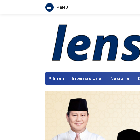
MENU
Langsung
ke
konten
Pilihan
Internasional
Nasional