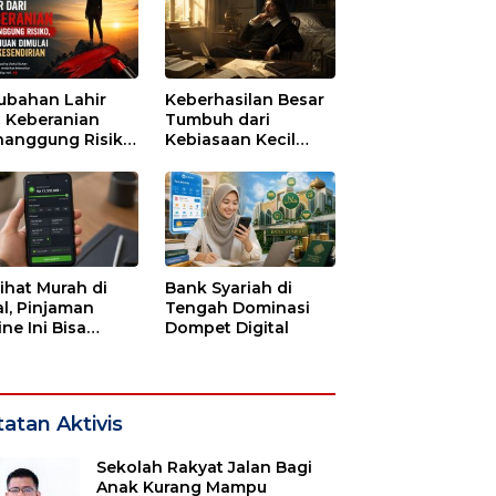
ubahan Lahir
Keberhasilan Besar
i Keberanian
Tumbuh dari
anggung Risiko,
Kebiasaan Kecil
ajuan Dimulai
yang Dijalani
i Kesendirian
dengan Sabar
lihat Murah di
Bank Syariah di
l, Pinjaman
Tengah Dominasi
ne Ini Bisa
Dompet Digital
guras Gaji
bulan-bulan
atan Aktivis
Sekolah Rakyat Jalan Bagi
Anak Kurang Mampu