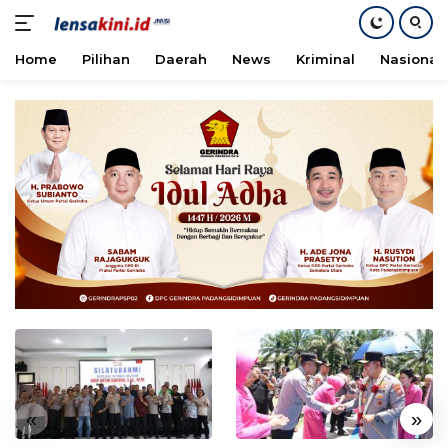
Home
Pilihan
Daerah
News
Kriminal
Nasional
Langsung
ke
konten
«
»