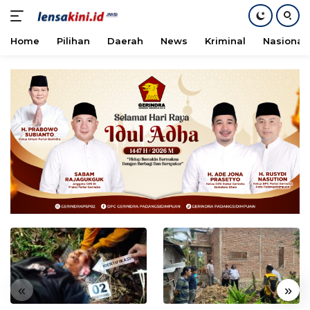
Home
Pilihan
Daerah
News
Kriminal
Nasional
Langsung
ke
konten
«
»