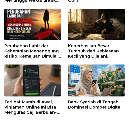
Menunggu Waktu untuk
Opini
Runtuh
Perubahan Lahir dari
Keberhasilan Besar
Keberanian Menanggung
Tumbuh dari Kebiasaan
Risiko, Kemajuan Dimulai
Kecil yang Dijalani
dari Kesendirian
dengan Sabar
Terlihat Murah di Awal,
Bank Syariah di Tengah
Pinjaman Online Ini Bisa
Dominasi Dompet Digital
Menguras Gaji Berbulan-
bulan