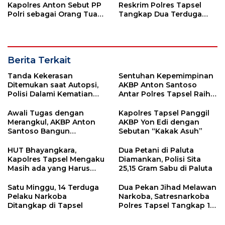
Kapolres Anton Sebut PP
Reskrim Polres Tapsel
Polri sebagai Orang Tua
Tangkap Dua Terduga
dan Teladan Pengabdian
Pelaku Pencurian Motor
Berita Terkait
Tanda Kekerasan
Sentuhan Kepemimpinan
Ditemukan saat Autopsi,
AKBP Anton Santoso
Polisi Dalami Kematian
Antar Polres Tapsel Raih
Anak dalam Sumur di
Predikat Pelayanan Prima
Tapsel
Awali Tugas dengan
Kapolres Tapsel Panggil
Merangkul, AKBP Anton
AKBP Yon Edi dengan
Santoso Bangun
Sebutan “Kakak Asuh”
Kedekatan dengan Wakil
Rakyat
HUT Bhayangkara,
Dua Petani di Paluta
Kapolres Tapsel Mengaku
Diamankan, Polisi Sita
Masih ada yang Harus
25,15 Gram Sabu di Paluta
Diperbaiki
Satu Minggu, 14 Terduga
Dua Pekan Jihad Melawan
Pelaku Narkoba
Narkoba, Satresnarkoba
Ditangkap di Tapsel
Polres Tapsel Tangkap 14
Pelaku