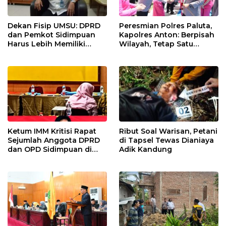
Dekan Fisip UMSU: DPRD
Peresmian Polres Paluta,
dan Pemkot Sidimpuan
Kapolres Anton: Berpisah
Harus Lebih Memiliki
Wilayah, Tetap Satu
Empati Kepada Rakyat
Tujuan Melayani
Masyarakat
Ketum IMM Kritisi Rapat
Ribut Soal Warisan, Petani
Sejumlah Anggota DPRD
di Tapsel Tewas Dianiaya
dan OPD Sidimpuan di
Adik Kandung
Medan