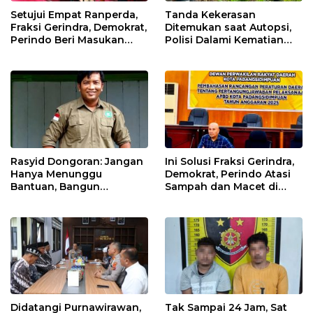
Setujui Empat Ranperda,
Tanda Kekerasan
Fraksi Gerindra, Demokrat,
Ditemukan saat Autopsi,
Perindo Beri Masukan
Polisi Dalami Kematian
untuk Pemko Sidimpuan
Anak dalam Sumur di
Tapsel
Rasyid Dongoran: Jangan
Ini Solusi Fraksi Gerindra,
Hanya Menunggu
Demokrat, Perindo Atasi
Bantuan, Bangun
Sampah dan Macet di
Pertanian Lewat Kerja
Padangsidimpuan
Sendiri
Didatangi Purnawirawan,
Tak Sampai 24 Jam, Sat