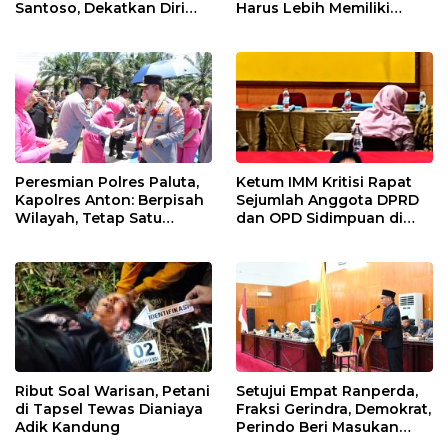
Santoso, Dekatkan Diri
Harus Lebih Memiliki
dengan Insan Pers
Empati Kepada Rakyat
Peresmian Polres Paluta,
Ketum IMM Kritisi Rapat
Kapolres Anton: Berpisah
Sejumlah Anggota DPRD
Wilayah, Tetap Satu
dan OPD Sidimpuan di
Tujuan Melayani
Medan
Masyarakat
Ribut Soal Warisan, Petani
Setujui Empat Ranperda,
di Tapsel Tewas Dianiaya
Fraksi Gerindra, Demokrat,
Adik Kandung
Perindo Beri Masukan
untuk Pemko Sidimpuan