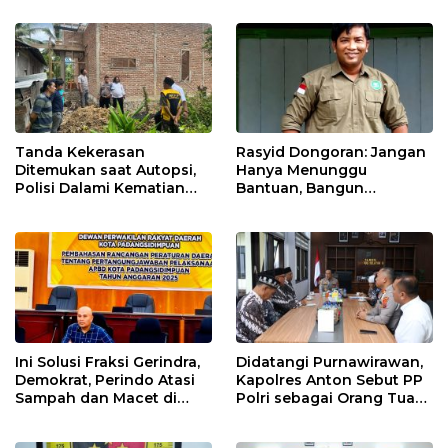
Tanda Kekerasan
Rasyid Dongoran: Jangan
Ditemukan saat Autopsi,
Hanya Menunggu
Polisi Dalami Kematian
Bantuan, Bangun
Anak dalam Sumur di
Pertanian Lewat Kerja
Tapsel
Sendiri
Ini Solusi Fraksi Gerindra,
Didatangi Purnawirawan,
Demokrat, Perindo Atasi
Kapolres Anton Sebut PP
Sampah dan Macet di
Polri sebagai Orang Tua
Padangsidimpuan
dan Teladan Pengabdian