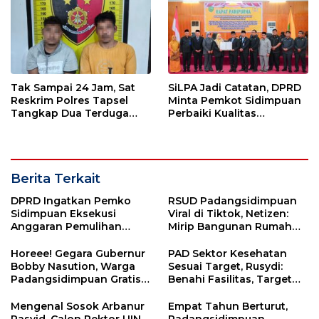
Tak Sampai 24 Jam, Sat
SiLPA Jadi Catatan, DPRD
Reskrim Polres Tapsel
Minta Pemkot Sidimpuan
Tangkap Dua Terduga
Perbaiki Kualitas
Pelaku Pencurian Motor
Perencanaan APBD
Berita Terkait
DPRD Ingatkan Pemko
RSUD Padangsidimpuan
Sidimpuan Eksekusi
Viral di Tiktok, Netizen:
Anggaran Pemulihan
Mirip Bangunan Rumah
Bencana Tepat Waktu,
Hantu
Terlambat Ada Sanksi
Horeee! Gegara Gubernur
PAD Sektor Kesehatan
Bobby Nasution, Warga
Sesuai Target, Rusydi:
Padangsidimpuan Gratis
Benahi Fasilitas, Target
Berobat di Rumah Sakit
Naikkan
Mengenal Sosok Arbanur
Empat Tahun Berturut,
Rasyid, Calon Rektor UIN
Padangsidimpuan