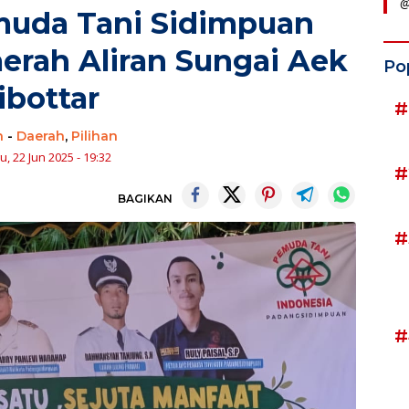
@
muda Tani Sidimpuan
aerah Aliran Sungai Aek
Po
ibottar
#
n
-
Daerah
,
Pilihan
, 22 Jun 2025 - 19:32
#
BAGIKAN
#
#