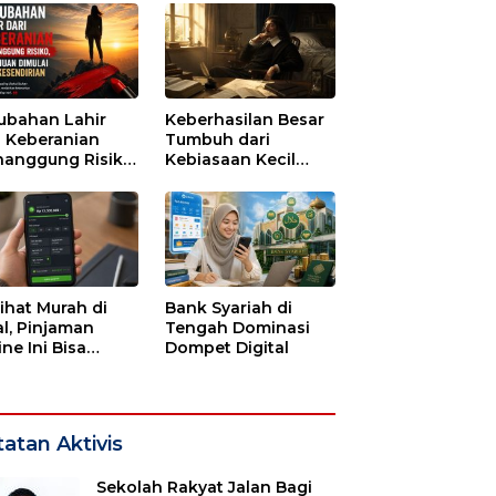
ubahan Lahir
Keberhasilan Besar
i Keberanian
Tumbuh dari
anggung Risiko,
Kebiasaan Kecil
ajuan Dimulai
yang Dijalani
i Kesendirian
dengan Sabar
lihat Murah di
Bank Syariah di
l, Pinjaman
Tengah Dominasi
ne Ini Bisa
Dompet Digital
guras Gaji
bulan-bulan
atan Aktivis
Sekolah Rakyat Jalan Bagi