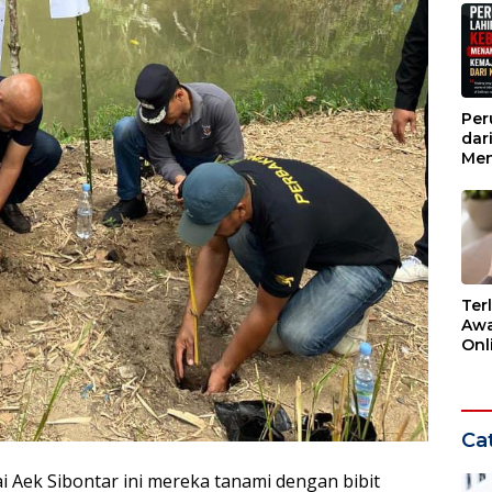
Per
dar
Men
Kem
dar
Ter
Awa
Onli
Men
Ber
Cat
i Aek Sibontar ini mereka tanami dengan bibit