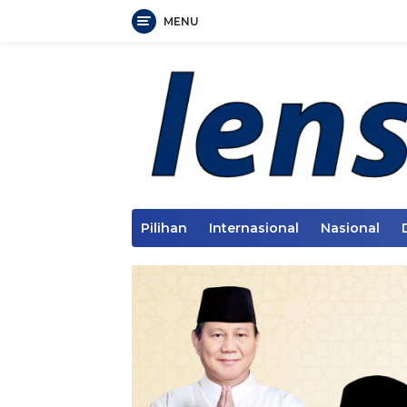
MENU
Langsung
ke
konten
Pilihan
Internasional
Nasional