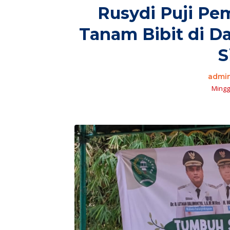
Rusydi Puji Pe
Tanam Bibit di D
S
admi
Minggu