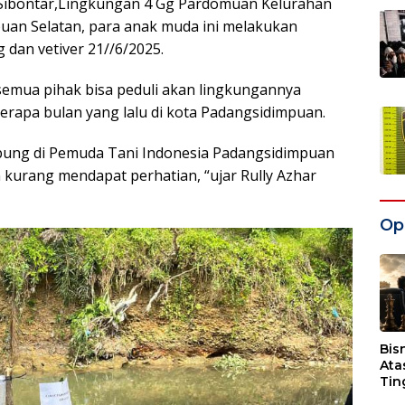
 Sibontar,Lingkungan 4 Gg Pardomuan Kelurahan
an Selatan, para anak muda ini melakukan
dan vetiver 21//6/2025.
semua pihak bisa peduli akan lingkungannya
berapa bulan yang lalu di kota Padangsidimpuan.
abung di Pemuda Tani Indonesia Padangsidimpuan
 kurang mendapat perhatian, “ujar Rully Azhar
Opi
Bis
Ata
Tin
Wak