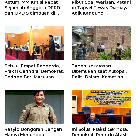
Ketum IMM Kritisi Rapat
Ribut Soal Warisan, Petani
Sejumlah Anggota DPRD
di Tapsel Tewas Dianiaya
dan OPD Sidimpuan di
Adik Kandung
Medan
Setujui Empat Ranperda,
Tanda Kekerasan
Fraksi Gerindra, Demokrat,
Ditemukan saat Autopsi,
Perindo Beri Masukan
Polisi Dalami Kematian
untuk Pemko Sidimpuan
Anak dalam Sumur di
Tapsel
Rasyid Dongoran: Jangan
Ini Solusi Fraksi Gerindra,
Hanya Menunggu
Demokrat, Perindo Atasi