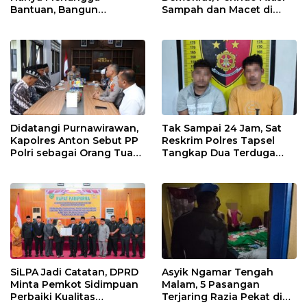
Bantuan, Bangun
Sampah dan Macet di
Pertanian Lewat Kerja
Padangsidimpuan
Sendiri
Didatangi Purnawirawan,
Tak Sampai 24 Jam, Sat
Kapolres Anton Sebut PP
Reskrim Polres Tapsel
Polri sebagai Orang Tua
Tangkap Dua Terduga
dan Teladan Pengabdian
Pelaku Pencurian Motor
SiLPA Jadi Catatan, DPRD
Asyik Ngamar Tengah
Minta Pemkot Sidimpuan
Malam, 5 Pasangan
Perbaiki Kualitas
Terjaring Razia Pekat di