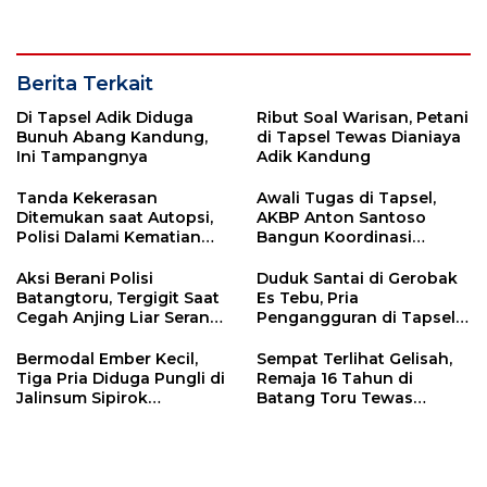
Perencanaan APBD
Padang Lawas
Berita Terkait
Di Tapsel Adik Diduga
Ribut Soal Warisan, Petani
Bunuh Abang Kandung,
di Tapsel Tewas Dianiaya
Ini Tampangnya
Adik Kandung
Tanda Kekerasan
Awali Tugas di Tapsel,
Ditemukan saat Autopsi,
AKBP Anton Santoso
Polisi Dalami Kematian
Bangun Koordinasi
Anak dalam Sumur di
dengan Pemkab
Tapsel
Aksi Berani Polisi
Duduk Santai di Gerobak
Batangtoru, Tergigit Saat
Es Tebu, Pria
Cegah Anjing Liar Serang
Pengangguran di Tapsel
Warga Lagi
Diciduk Polisi Saat Bawa
Sabu
Bermodal Ember Kecil,
Sempat Terlihat Gelisah,
Tiga Pria Diduga Pungli di
Remaja 16 Tahun di
Jalinsum Sipirok
Batang Toru Tewas
Diamankan Polisi
Diduga Minum Racun
Rumput