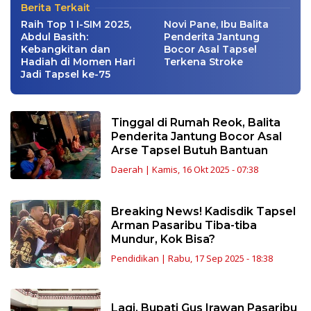
Berita Terkait
Raih Top 1 I-SIM 2025,
Novi Pane, Ibu Balita
Abdul Basith:
Penderita Jantung
Kebangkitan dan
Bocor Asal Tapsel
Hadiah di Momen Hari
Terkena Stroke
Jadi Tapsel ke-75
Tinggal di Rumah Reok, Balita
Penderita Jantung Bocor Asal
Arse Tapsel Butuh Bantuan
Daerah
|
Kamis, 16 Okt 2025 - 07:38
Breaking News! Kadisdik Tapsel
Arman Pasaribu Tiba-tiba
Mundur, Kok Bisa?
Pendidikan
|
Rabu, 17 Sep 2025 - 18:38
Lagi, Bupati Gus Irawan Pasaribu