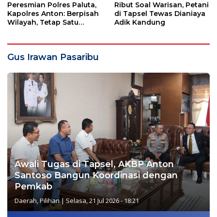
Peresmian Polres Paluta,
Ribut Soal Warisan, Petani
Kapolres Anton: Berpisah
di Tapsel Tewas Dianiaya
Wilayah, Tetap Satu
Adik Kandung
Tujuan Melayani
Masyarakat
Gus Irawan Pasaribu
Awali Tugas di Tapsel, AKBP Anton
Santoso Bangun Koordinasi dengan
Pemkab
Daerah
,
Pilihan
|
Selasa, 21 Jul 2026 - 18:21