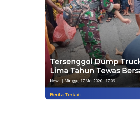
Tersenggol Dump Truck
Lima Tahun Tewas Bers
News
|
Minggu, 17 Mei 2020 - 17:09
Berita Terkait