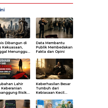
ni
nis Dibangun di
Data Membantu
s Kekuasaan,
Publik Membedakan
ggal Menunggu
Fakta dan Opini
tu untuk Runtuh
ubahan Lahir
Keberhasilan Besar
i Keberanian
Tumbuh dari
anggung Risiko,
Kebiasaan Kecil
ajuan Dimulai
yang Dijalani
i Kesendirian
dengan Sabar