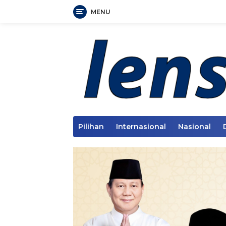
MENU
Langsung
ke
konten
Pilihan
Internasional
Nasional