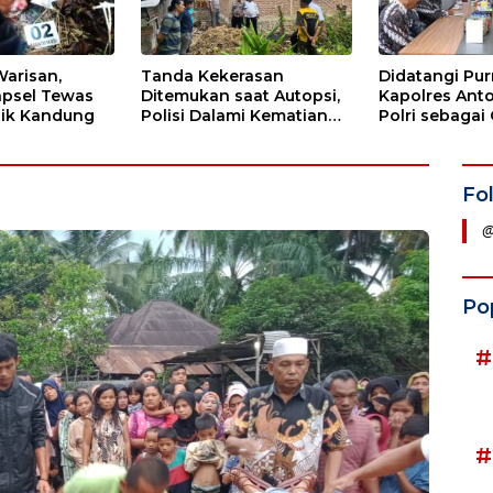
Warisan,
Tanda Kekerasan
Didatangi Pu
apsel Tewas
Ditemukan saat Autopsi,
Kapolres Ant
dik Kandung
Polisi Dalami Kematian
Polri sebagai
Anak dalam Sumur di
dan Teladan 
Tapsel
Fo
@
Po
#
#