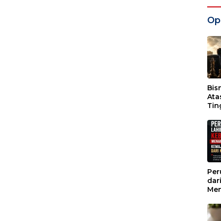
Opi
Bis
Ata
Tin
Wak
Per
dar
Men
Kem
dar