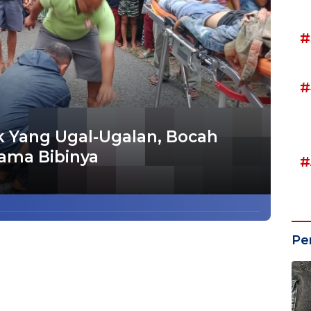
#
#
 Yang Ugal-Ugalan, Bocah
ama Bibinya
#
Pe