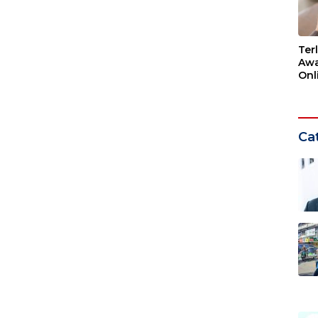
Ter
Awa
Onli
Men
Ber
Cat