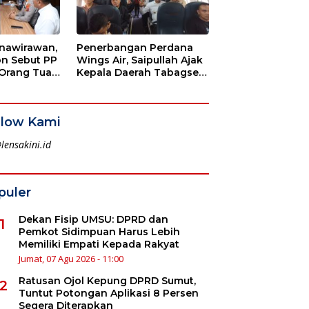
rnawirawan,
Penerbangan Perdana
on Sebut PP
Wings Air, Saipullah Ajak
 Orang Tua
Kepala Daerah Tabagsel
Pengabdian
Jaga Keberlanjutan Rute
llow Kami
lensakini.id
puler
Dekan Fisip UMSU: DPRD dan
1
Pemkot Sidimpuan Harus Lebih
Memiliki Empati Kepada Rakyat
Jumat, 07 Agu 2026 - 11:00
Ratusan Ojol Kepung DPRD Sumut,
2
Tuntut Potongan Aplikasi 8 Persen
Segera Diterapkan