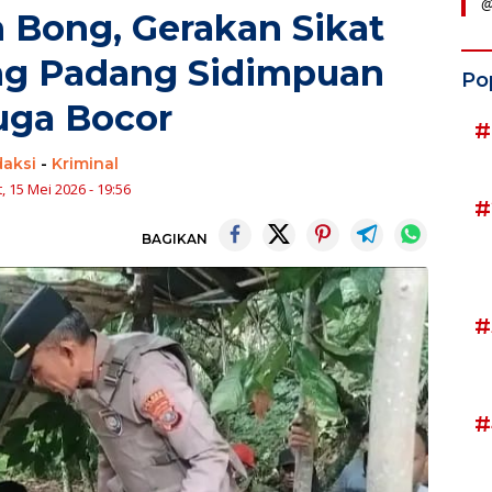
@
Bong, Gerakan Sikat
ng Padang Sidimpuan
Po
uga Bocor
#
daksi
-
Kriminal
, 15 Mei 2026 - 19:56
#
BAGIKAN
#
#