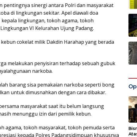
pentingnya sinergi antara Polri dan masyarakat
a di lingkungan sekitar. Apel diawali doa
n, kepala lingkungan, tokoh agama, tokoh
 Lingkungan VI Kelurahan Ujung Padang.
kebun cokelat milik Dakdin Harahap yang berada
arga melakukan penyisiran terhadap sebuah gubuk
enyalahgunaan narkoba.
mlah barang sisa pemakaian narkoba seperti bong
Opi
ulkan untuk dimusnahkan dengan cara dibakar.
ersama masyarakat saat itu belum langsung
ih menunggu izin dari pemilik kebun.
okoh agama, tokoh masyarakat, tokoh pemuda serta
Bis
Ata
resiasi kepada Polres Padangsidimpuan khususnya