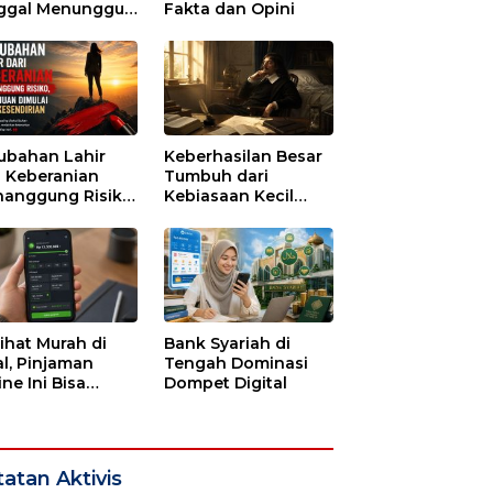
ggal Menunggu
Fakta dan Opini
tu untuk Runtuh
ubahan Lahir
Keberhasilan Besar
i Keberanian
Tumbuh dari
anggung Risiko,
Kebiasaan Kecil
ajuan Dimulai
yang Dijalani
i Kesendirian
dengan Sabar
lihat Murah di
Bank Syariah di
l, Pinjaman
Tengah Dominasi
ne Ini Bisa
Dompet Digital
guras Gaji
bulan-bulan
atan Aktivis