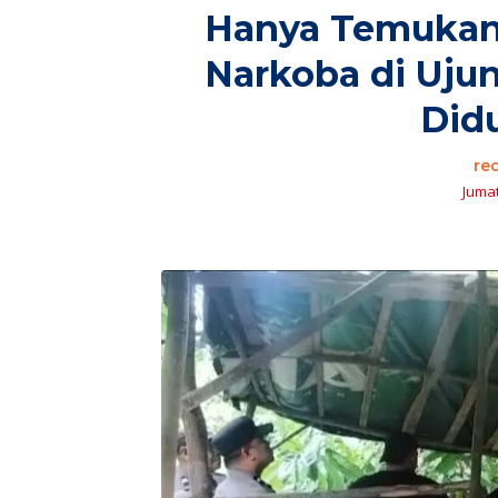
Hanya Temukan 
Narkoba di Uju
Did
re
Jumat