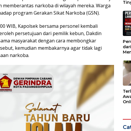
Tin
am memberantas narkoba di wilayah mereka. Warga
Wak
adap program Gerakan Sikat Narkoba (GSN).
0.00 WIB, Kapolsek bersama personel kembali
roleh persetujuan dari pemilik kebun, Dakdin
rsama masyarakat dengan cara membongkar
Per
dar
sebut, kemudian membakarnya agar tidak lagi
Men
aan narkoba.
Kem
dar
Ter
Awa
Onli
Men
Ber
Cat