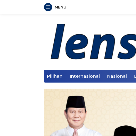
MENU
Langsung
ke
konten
Pilihan
Internasional
Nasional