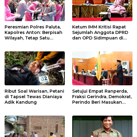
Peresmian Polres Paluta,
Ketum IMM Kritisi Rapat
Kapolres Anton: Berpisah
Sejumlah Anggota DPRD
Wilayah, Tetap Satu
dan OPD Sidimpuan di
Tujuan Melayani
Medan
Masyarakat
Ribut Soal Warisan, Petani
Setujui Empat Ranperda,
di Tapsel Tewas Dianiaya
Fraksi Gerindra, Demokrat,
Adik Kandung
Perindo Beri Masukan
untuk Pemko Sidimpuan