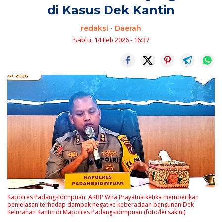
di Kasus Dek Kantin
redaksi
-
Daerah
Sabtu, 14 Feb 2026 - 16:37
Kapolres Padangsidimpuan, AKBP Wira Prayatna ketika memberikan
penjelasan terhadap dampak negative keberadaan bangunan Dek
Kelurahan Kantin di Mapolres Padangsidimpuan (foto/lensakini).