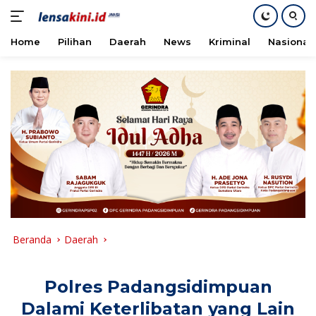
Home
Pilihan
Daerah
News
Kriminal
Nasional
Langsung
ke
konten
Beranda
Daerah
Polres Padangsidimpuan
Dalami Keterlibatan yang Lain