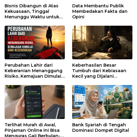
Bisnis Dibangun di Atas
Data Membantu Publik
Kekuasaan, Tinggal
Membedakan Fakta dan
Menunggu Waktu untuk
Opini
Runtuh
Perubahan Lahir dari
Keberhasilan Besar
Keberanian Menanggung
Tumbuh dari Kebiasaan
Risiko, Kemajuan Dimulai
Kecil yang Dijalani
dari Kesendirian
dengan Sabar
Terlihat Murah di Awal,
Bank Syariah di Tengah
Pinjaman Online Ini Bisa
Dominasi Dompet Digital
Menguras Gaji Berbulan-