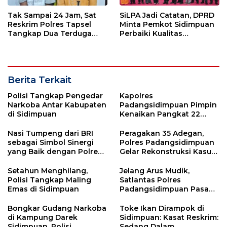
Tak Sampai 24 Jam, Sat
SiLPA Jadi Catatan, DPRD
Reskrim Polres Tapsel
Minta Pemkot Sidimpuan
Tangkap Dua Terduga
Perbaiki Kualitas
Pelaku Pencurian Motor
Perencanaan APBD
Berita Terkait
Polisi Tangkap Pengedar
Kapolres
Narkoba Antar Kabupaten
Padangsidimpuan Pimpin
di Sidimpuan
Kenaikan Pangkat 22
Personel, ini Daftarnya
Nasi Tumpeng dari BRI
Peragakan 35 Adegan,
sebagai Simbol Sinergi
Polres Padangsidimpuan
yang Baik dengan Polres
Gelar Rekonstruksi Kasus
Sidimpuan
Pemerkosaan
Setahun Menghilang,
Jelang Arus Mudik,
Polisi Tangkap Maling
Satlantas Polres
Emas di Sidimpuan
Padangsidimpuan Pasang
Stiker Pemantul Cahaya
Bongkar Gudang Narkoba
Toke Ikan Dirampok di
di Kampung Darek
Sidimpuan: Kasat Reskrim:
Sidimpuan, Polisi
Sedang Dalam