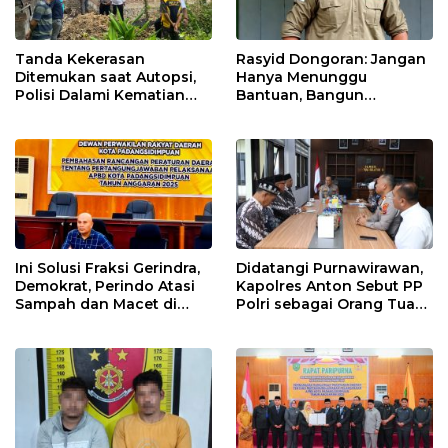
Tanda Kekerasan
Rasyid Dongoran: Jangan
Ditemukan saat Autopsi,
Hanya Menunggu
Polisi Dalami Kematian
Bantuan, Bangun
Anak dalam Sumur di
Pertanian Lewat Kerja
Tapsel
Sendiri
Ini Solusi Fraksi Gerindra,
Didatangi Purnawirawan,
Demokrat, Perindo Atasi
Kapolres Anton Sebut PP
Sampah dan Macet di
Polri sebagai Orang Tua
Padangsidimpuan
dan Teladan Pengabdian