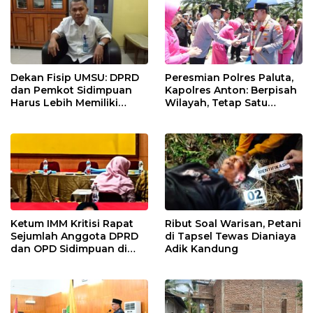
Dekan Fisip UMSU: DPRD
Peresmian Polres Paluta,
dan Pemkot Sidimpuan
Kapolres Anton: Berpisah
Harus Lebih Memiliki
Wilayah, Tetap Satu
Empati Kepada Rakyat
Tujuan Melayani
Masyarakat
Ketum IMM Kritisi Rapat
Ribut Soal Warisan, Petani
Sejumlah Anggota DPRD
di Tapsel Tewas Dianiaya
dan OPD Sidimpuan di
Adik Kandung
Medan