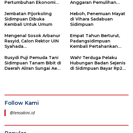
Pertumbuhan Ekonomi
Anggaran Pemulihan
Sidimpuan
Bencana Tepat Waktu,
Terlambat Ada Sanksi
Jembatan Pijorkoling
Heboh, Penemuan Mayat
Sidimpuan Dibuka
di Vihara Sadabuan
Kembali Untuk Umum
Sidimpuan
Mengenal Sosok Arbanur
Empat Tahun Berturut,
Rasyid, Calon Rektor UIN
Padangsidimpuan
Syahada
Kembali Pertahankan
Padangsidimpuan
Predikat Kota Layak Anak
Rusydi Puji Pemuda Tani
Wah! Terduga Pelaku
Sidimpuan Tanam Bibit di
Hubungan Badan Sejenis
Daerah Aliran Sungai Aek
di Sidimpuan Bayar Rp2
Sibottar
Juta
Follow Kami
@lensakini.id