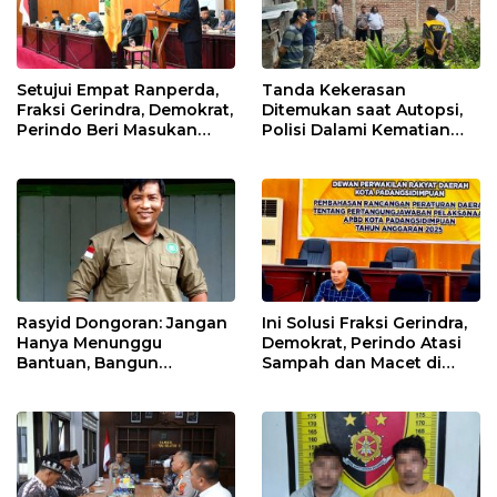
Setujui Empat Ranperda,
Tanda Kekerasan
Fraksi Gerindra, Demokrat,
Ditemukan saat Autopsi,
Perindo Beri Masukan
Polisi Dalami Kematian
untuk Pemko Sidimpuan
Anak dalam Sumur di
Tapsel
Rasyid Dongoran: Jangan
Ini Solusi Fraksi Gerindra,
Hanya Menunggu
Demokrat, Perindo Atasi
Bantuan, Bangun
Sampah dan Macet di
Pertanian Lewat Kerja
Padangsidimpuan
Sendiri