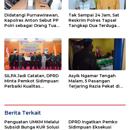
Didatangi Purnawirawan,
Tak Sampai 24 Jam, Sat
Kapolres Anton Sebut PP
Reskrim Polres Tapsel
Polri sebagai Orang Tua
Tangkap Dua Terduga
dan Teladan Pengabdian
Pelaku Pencurian Motor
SiLPA Jadi Catatan, DPRD
Asyik Ngamar Tengah
Minta Pemkot Sidimpuan
Malam, 5 Pasangan
Perbaiki Kualitas
Terjaring Razia Pekat di
Perencanaan APBD
Padang Lawas
Berita Terkait
Penguatan UMKM Melalui
DPRD Ingatkan Pemko
Subsidi Bunga KUR Solusi
Sidimpuan Eksekusi