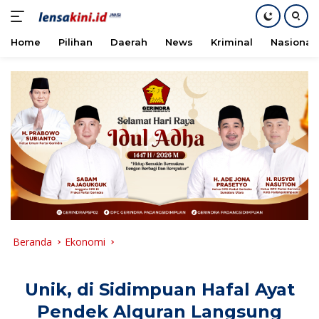
Home
Pilihan
Daerah
News
Kriminal
Nasional
Langsung
ke
konten
Beranda
Ekonomi
Unik, di Sidimpuan Hafal Ayat
Pendek Alquran Langsung