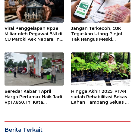
Viral Penggelapan Rp28
Jangan Terkecoh, OJK
Miliar oleh Pegawai BNI di
Tegaskan Utang Pinjol
CU Paroki Aek Nabara, Ini
Tak Hangus Meski
Cara Kerja Credit Union
Menunggak Lebih dari 90
Sebenarnya
Hari
Beredar Kabar 1 April
Hingga Akhir 2025, PTAR
Harga Pertamax Naik Jadi
sudah Rehabilitasi Bekas
Rp17.850, Ini Kata
Lahan Tambang Seluas 50
Pertamina
Hektar
Berita Terkait