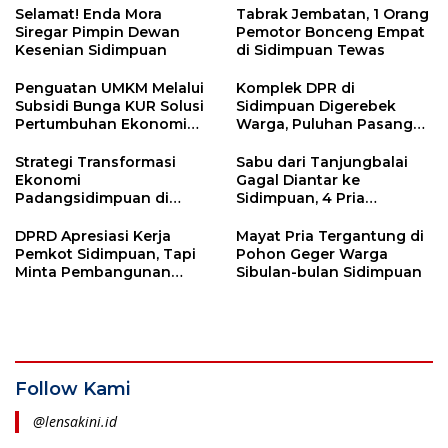
Selamat! Enda Mora
Tabrak Jembatan, 1 Orang
Siregar Pimpin Dewan
Pemotor Bonceng Empat
Kesenian Sidimpuan
di Sidimpuan Tewas
Penguatan UMKM Melalui
Komplek DPR di
Subsidi Bunga KUR Solusi
Sidimpuan Digerebek
Pertumbuhan Ekonomi
Warga, Puluhan Pasangan
Sidimpuan
di Luar Nikah Terjaring
Strategi Transformasi
Sabu dari Tanjungbalai
Ekonomi
Gagal Diantar ke
Padangsidimpuan di
Sidimpuan, 4 Pria
Tengah Hegemoni
Ditangkap Polres Tapsel
Historis Tapanuli Selatan
DPRD Apresiasi Kerja
Mayat Pria Tergantung di
Pemkot Sidimpuan, Tapi
Pohon Geger Warga
Minta Pembangunan
Sibulan-bulan Sidimpuan
Huntap Diselesaikan
Tepat Waktu
Follow Kami
@lensakini.id