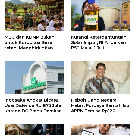
MBG dan KDMP Bukan
Kurangi Ketergantungan
untuk Korporasi Besar,
Solar Impor, RI Andalkan
tetapi Menghidupkan
B50 Mulai 1 Juli
Ekonomi Lokal
Indosaku Angkat Bicara
Heboh Uang Negara
Usai Didenda Rp 875 Juta
Habis, Purbaya Bantah Isu
Karena DC Prank Damkar
APBN Tersisa Rp120
Triliun