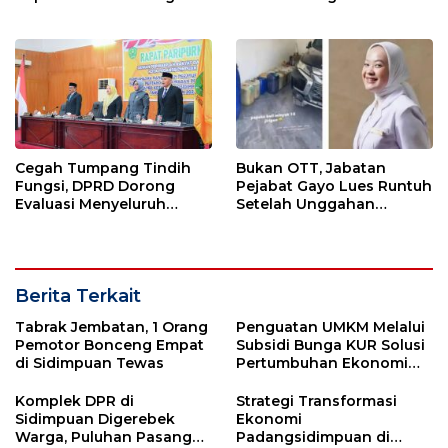
Jaga Keberlanjutan Rute
Cegah Tumpang Tindih
Bukan OTT, Jabatan
Fungsi, DPRD Dorong
Pejabat Gayo Lues Runtuh
Evaluasi Menyeluruh
Setelah Unggahan
Struktur OPD Sidimpuan
Putrinya Viral
Berita Terkait
Tabrak Jembatan, 1 Orang
Penguatan UMKM Melalui
Pemotor Bonceng Empat
Subsidi Bunga KUR Solusi
di Sidimpuan Tewas
Pertumbuhan Ekonomi
Sidimpuan
Komplek DPR di
Strategi Transformasi
Sidimpuan Digerebek
Ekonomi
Warga, Puluhan Pasangan
Padangsidimpuan di