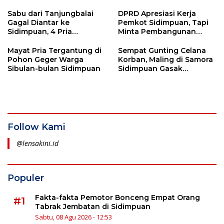
di Luar Nikah Terjaring
Tengah Hegemoni
Historis Tapanuli Selatan
Sabu dari Tanjungbalai
DPRD Apresiasi Kerja
Gagal Diantar ke
Pemkot Sidimpuan, Tapi
Sidimpuan, 4 Pria
Minta Pembangunan
Ditangkap Polres Tapsel
Huntap Diselesaikan
Tepat Waktu
Mayat Pria Tergantung di
Sempat Gunting Celana
Pohon Geger Warga
Korban, Maling di Samora
Sibulan-bulan Sidimpuan
Sidimpuan Gasak
Handphone
Follow Kami
@lensakini.id
Populer
Fakta-fakta Pemotor Bonceng Empat Orang
#1
Tabrak Jembatan di Sidimpuan
Sabtu, 08 Agu 2026 - 12:53