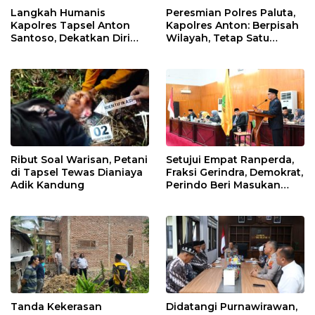
Langkah Humanis
Peresmian Polres Paluta,
Kapolres Tapsel Anton
Kapolres Anton: Berpisah
Santoso, Dekatkan Diri
Wilayah, Tetap Satu
dengan Insan Pers
Tujuan Melayani
Masyarakat
Ribut Soal Warisan, Petani
Setujui Empat Ranperda,
di Tapsel Tewas Dianiaya
Fraksi Gerindra, Demokrat,
Adik Kandung
Perindo Beri Masukan
untuk Pemko Sidimpuan
Tanda Kekerasan
Didatangi Purnawirawan,