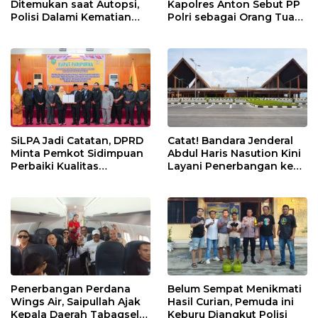
Ditemukan saat Autopsi,
Kapolres Anton Sebut PP
Polisi Dalami Kematian
Polri sebagai Orang Tua
Anak dalam Sumur di
dan Teladan Pengabdian
Tapsel
SiLPA Jadi Catatan, DPRD
Catat! Bandara Jenderal
Minta Pemkot Sidimpuan
Abdul Haris Nasution Kini
Perbaiki Kualitas
Layani Penerbangan ke
Perencanaan APBD
Kualanamu Tiga Kali
Sepekan
Penerbangan Perdana
Belum Sempat Menikmati
Wings Air, Saipullah Ajak
Hasil Curian, Pemuda ini
Kepala Daerah Tabagsel
Keburu Diangkut Polisi