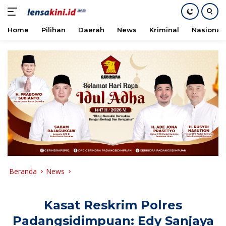
Home
Pilihan
Daerah
News
Kriminal
Nasional
Langsung
ke
konten
Beranda
News
Kasat Reskrim Polres
Padangsidimpuan: Edy Sanjaya