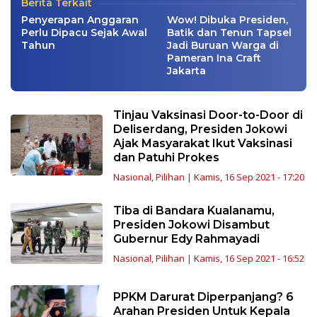
Berita Terkait
Penyerapan Anggaran
Wow! Dibuka Presiden,
Perlu Dipacu Sejak Awal
Batik dan Tenun Tapsel
Tahun
Jadi Buruan Warga di
Pameran Ina Craft
Jakarta
Tinjau Vaksinasi Door-to-Door di
Deliserdang, Presiden Jokowi
Ajak Masyarakat Ikut Vaksinasi
dan Patuhi Prokes
Nasional
,
Pilihan
|
Kamis, 16 Sep 2021 - 17:20
Tiba di Bandara Kualanamu,
Presiden Jokowi Disambut
Gubernur Edy Rahmayadi
Nasional
,
Pilihan
|
Kamis, 16 Sep 2021 - 16:52
PPKM Darurat Diperpanjang? 6
Arahan Presiden Untuk Kepala