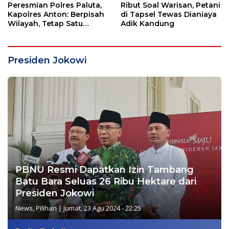
Peresmian Polres Paluta,
Ribut Soal Warisan, Petani
Kapolres Anton: Berpisah
di Tapsel Tewas Dianiaya
Wilayah, Tetap Satu
Adik Kandung
Tujuan Melayani
Masyarakat
Presiden Jokowi
PBNU Resmi Dapatkan Izin Tambang
Batu Bara Seluas 26 Ribu Hektare dari
Presiden Jokowi
News
,
Pilihan
|
Jumat, 23 Agu 2024 - 22:25