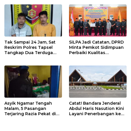
Tak Sampai 24 Jam, Sat
SiLPA Jadi Catatan, DPRD
Reskrim Polres Tapsel
Minta Pemkot Sidimpuan
Tangkap Dua Terduga
Perbaiki Kualitas
Pelaku Pencurian Motor
Perencanaan APBD
Asyik Ngamar Tengah
Catat! Bandara Jenderal
Malam, 5 Pasangan
Abdul Haris Nasution Kini
Terjaring Razia Pekat di
Layani Penerbangan ke
Padang Lawas
Kualanamu Tiga Kali
Sepekan