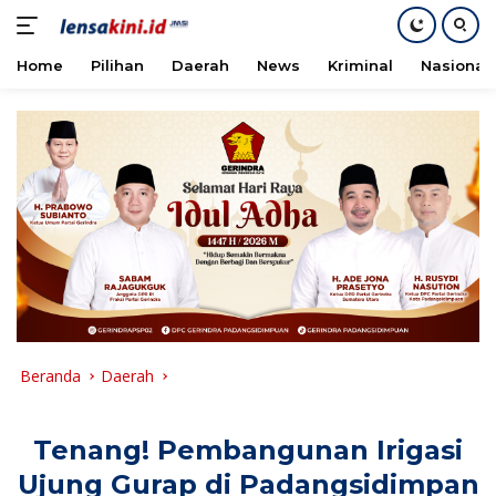
Home
Pilihan
Daerah
News
Kriminal
Nasional
Langsung
ke
konten
Beranda
Daerah
Tenang! Pembangunan Irigasi
Ujung Gurap di Padangsidimpan