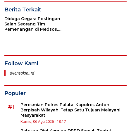
Berita Terkait
Diduga Gegara Postingan
Salah Seorang Tim
Pemenangan di Medsos,
Roby Agusman Terancam
Pidana
Follow Kami
@lensakini.id
Populer
Peresmian Polres Paluta, Kapolres Anton:
#1
Berpisah Wilayah, Tetap Satu Tujuan Melayani
Masyarakat
Kamis, 06 Agu 2026 - 18:17
Ratusan Ojol Kepung DPRD Sumut, Tuntut