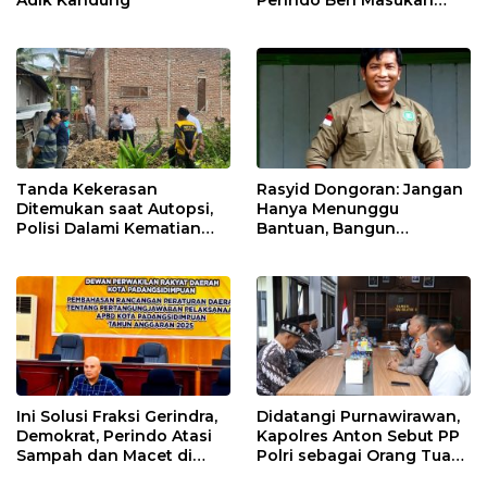
Adik Kandung
Perindo Beri Masukan
untuk Pemko Sidimpuan
Tanda Kekerasan
Rasyid Dongoran: Jangan
Ditemukan saat Autopsi,
Hanya Menunggu
Polisi Dalami Kematian
Bantuan, Bangun
Anak dalam Sumur di
Pertanian Lewat Kerja
Tapsel
Sendiri
Ini Solusi Fraksi Gerindra,
Didatangi Purnawirawan,
Demokrat, Perindo Atasi
Kapolres Anton Sebut PP
Sampah dan Macet di
Polri sebagai Orang Tua
Padangsidimpuan
dan Teladan Pengabdian