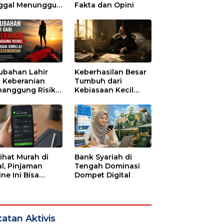
ggal Menunggu
Fakta dan Opini
tu untuk Runtuh
ubahan Lahir
Keberhasilan Besar
i Keberanian
Tumbuh dari
anggung Risiko,
Kebiasaan Kecil
ajuan Dimulai
yang Dijalani
i Kesendirian
dengan Sabar
lihat Murah di
Bank Syariah di
l, Pinjaman
Tengah Dominasi
ne Ini Bisa
Dompet Digital
guras Gaji
bulan-bulan
atan Aktivis