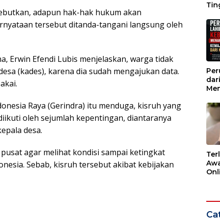
Tin
disebutkan, adapun hak-hak hukum akan
Wak
rnyataan tersebut ditanda-tangani langsung oleh
, Erwin Efendi Lubis menjelaskan, warga tidak
esa (kades), karena dia sudah mengajukan data.
Per
dar
akai.
Men
Kem
Indonesia Raya (Gerindra) itu menduga, kisruh yang
dar
 diikuti oleh sejumlah kepentingan, diantaranya
kepala desa.
usat agar melihat kondisi sampai ketingkat
Ter
Awa
nesia. Sebab, kisruh tersebut akibat kebijakan
Onli
Men
Ber
Cat