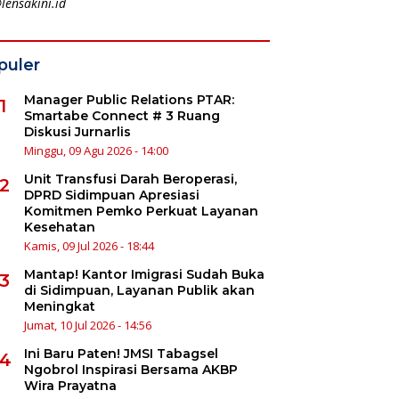
lensakini.id
puler
Manager Public Relations PTAR:
1
Smartabe Connect # 3 Ruang
Diskusi Jurnarlis
Minggu, 09 Agu 2026 - 14:00
Unit Transfusi Darah Beroperasi,
2
DPRD Sidimpuan Apresiasi
Komitmen Pemko Perkuat Layanan
Kesehatan
Kamis, 09 Jul 2026 - 18:44
Mantap! Kantor Imigrasi Sudah Buka
3
di Sidimpuan, Layanan Publik akan
Meningkat
Jumat, 10 Jul 2026 - 14:56
Ini Baru Paten! JMSI Tabagsel
4
Ngobrol Inspirasi Bersama AKBP
Wira Prayatna