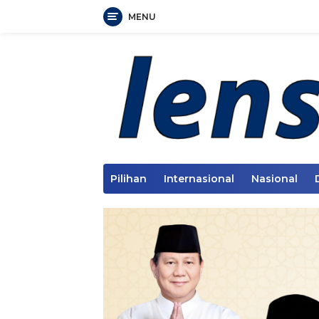
MENU
Langsung
ke
konten
Pilihan
Internasional
Nasional