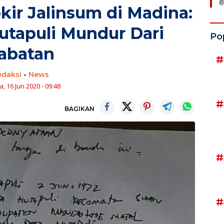
@
ir Jalinsum di Madina:
utapuli Mundur Dari
Po
abatan
#
edaksi
-
News
, 16 Jun 2020 - 09:48
#
BAGIKAN
#
#