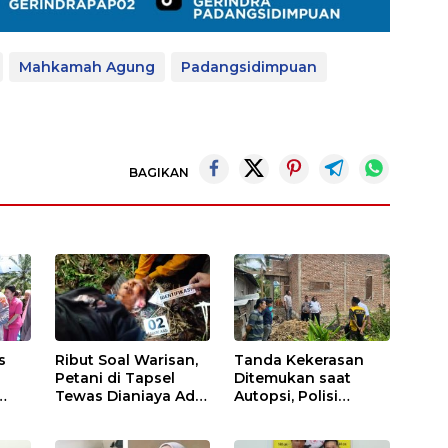
Mahkamah Agung
Padangsidimpuan
BAGIKAN
s
Ribut Soal Warisan,
Tanda Kekerasan
Petani di Tapsel
Ditemukan saat
Tewas Dianiaya Adik
Autopsi, Polisi
atu
Kandung
Dalami Kematian
Anak dalam Sumur