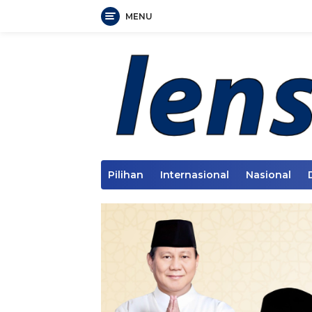
MENU
Langsung
ke
konten
Pilihan
Internasional
Nasional