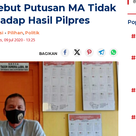
@
ebut Putusan MA Tidak
adap Hasil Pilpres
Po
si
-
Pilihan
,
Politik
#
, 09 Jul 2020 - 13:25
BAGIKAN
#
#
#