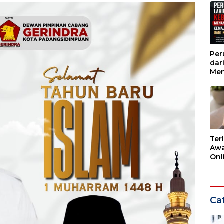
Per
dar
Men
Kem
dar
Ter
Awa
Onli
Men
Ber
Cat