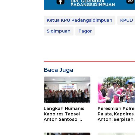
Ketua KPU Padangsidimpuan
KPUD
Sidimpuan
Tagor
Baca Juga
Langkah Humanis
Peresmian Polre
Kapolres Tapsel
Paluta, Kapolres
Anton Santoso,
Anton: Berpisah
Dekatkan Diri
Wilayah, Tetap S
dengan Insan Pers
Tujuan Melayani