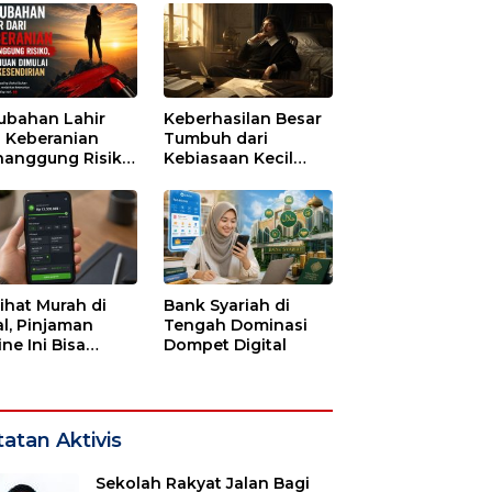
ubahan Lahir
Keberhasilan Besar
i Keberanian
Tumbuh dari
anggung Risiko,
Kebiasaan Kecil
ajuan Dimulai
yang Dijalani
i Kesendirian
dengan Sabar
lihat Murah di
Bank Syariah di
l, Pinjaman
Tengah Dominasi
ne Ini Bisa
Dompet Digital
guras Gaji
bulan-bulan
atan Aktivis
Sekolah Rakyat Jalan Bagi