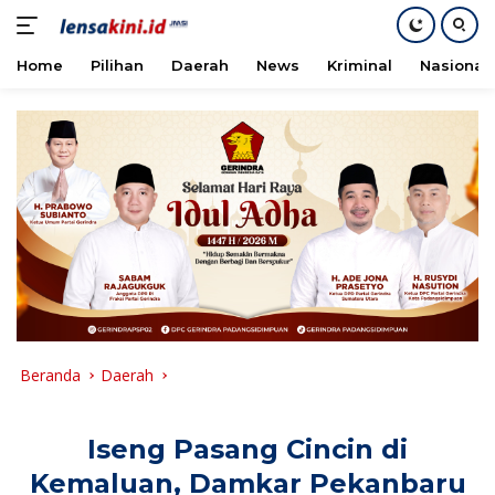
Home
Pilihan
Daerah
News
Kriminal
Nasional
Langsung
ke
konten
Beranda
Daerah
Iseng Pasang Cincin di
Kemaluan, Damkar Pekanbaru