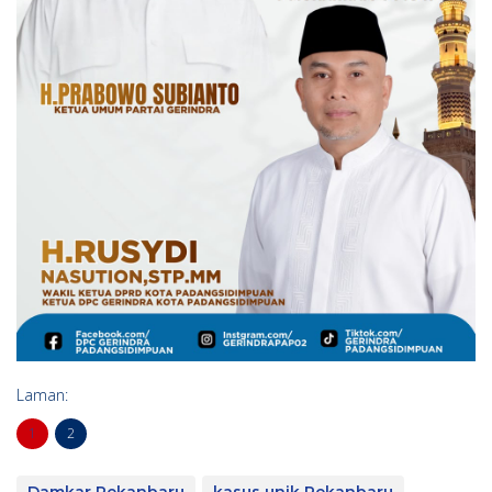
Laman:
1
2
Damkar Pekanbaru
kasus unik Pekanbaru