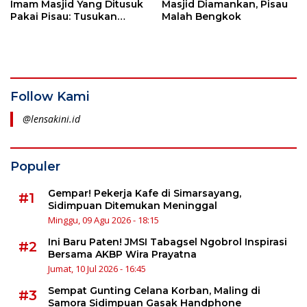
Imam Masjid Yang Ditusuk
Masjid Diamankan, Pisau
Pakai Pisau: Tusukan
Malah Bengkok
Pertama Menggores Dada
dan Serangan Kedua
Ditangkis Pakai Kaki
Follow Kami
@lensakini.id
Populer
Gempar! Pekerja Kafe di Simarsayang,
#1
Sidimpuan Ditemukan Meninggal
Minggu, 09 Agu 2026 - 18:15
Ini Baru Paten! JMSI Tabagsel Ngobrol Inspirasi
#2
Bersama AKBP Wira Prayatna
Jumat, 10 Jul 2026 - 16:45
Sempat Gunting Celana Korban, Maling di
#3
Samora Sidimpuan Gasak Handphone