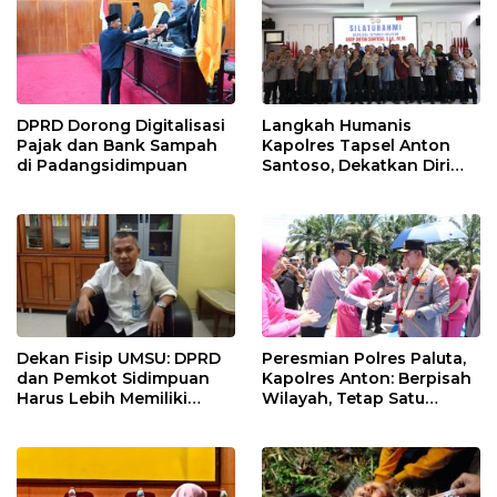
DPRD Dorong Digitalisasi
Langkah Humanis
Pajak dan Bank Sampah
Kapolres Tapsel Anton
di Padangsidimpuan
Santoso, Dekatkan Diri
dengan Insan Pers
Dekan Fisip UMSU: DPRD
Peresmian Polres Paluta,
dan Pemkot Sidimpuan
Kapolres Anton: Berpisah
Harus Lebih Memiliki
Wilayah, Tetap Satu
Empati Kepada Rakyat
Tujuan Melayani
Masyarakat