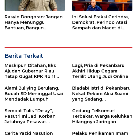
Rasyid Dongoran: Jangan
Ini Solusi Fraksi Gerindra,
Hanya Menunggu
Demokrat, Perindo Atasi
Bantuan, Bangun
Sampah dan Macet di
Pertanian Lewat Kerja
Padangsidimpuan
Sendiri
Berita Terkait
Meskipun Ditahan, Eks
Lagi, Pria di Pekanbaru
Ajudan Gubernur Riau
Akhiri Hidup Gegara
Tetap Gugat KPK Rp 11
Terlilit Utang Judi Online
Miliar
Alami Bullying Berulang,
Biadab! Istri di Pekanbaru
Bocah SD Meninggal Usai
Nekat Rekam Aksi Suami
Mendadak Lumpuh
yang Sedang
Memperkosa Anak di
Bawah Umur
Sempat Tulis “Delay”,
Gedung Telkomsel
Pasutri Ini Jadi Korban
Terbakar, Warga Keluhkan
Jatuhnya Pesawat
Hilangnya Jaringan
Sriwijaya Air
Cerita Yazid Nasution
Pelaku Penikaman Imam