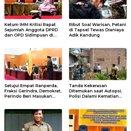
Ketum IMM Kritisi Rapat
Ribut Soal Warisan, Petani
Sejumlah Anggota DPRD
di Tapsel Tewas Dianiaya
dan OPD Sidimpuan di
Adik Kandung
Medan
Setujui Empat Ranperda,
Tanda Kekerasan
Fraksi Gerindra, Demokrat,
Ditemukan saat Autopsi,
Perindo Beri Masukan
Polisi Dalami Kematian
untuk Pemko Sidimpuan
Anak dalam Sumur di
Tapsel