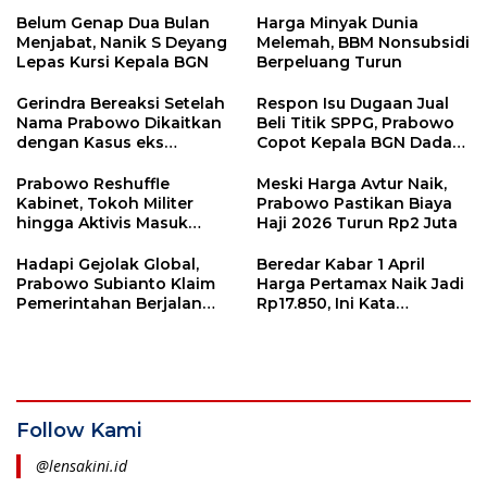
Belum Genap Dua Bulan
Harga Minyak Dunia
Menjabat, Nanik S Deyang
Melemah, BBM Nonsubsidi
Lepas Kursi Kepala BGN
Berpeluang Turun
Gerindra Bereaksi Setelah
Respon Isu Dugaan Jual
Nama Prabowo Dikaitkan
Beli Titik SPPG, Prabowo
dengan Kasus eks
Copot Kepala BGN Dadan
Jampidsus
Hindayana
Prabowo Reshuffle
Meski Harga Avtur Naik,
Kabinet, Tokoh Militer
Prabowo Pastikan Biaya
hingga Aktivis Masuk
Haji 2026 Turun Rp2 Juta
Kabinet
Hadapi Gejolak Global,
Beredar Kabar 1 April
Prabowo Subianto Klaim
Harga Pertamax Naik Jadi
Pemerintahan Berjalan
Rp17.850, Ini Kata
Andal dan Tepat Arah
Pertamina
Follow Kami
@lensakini.id